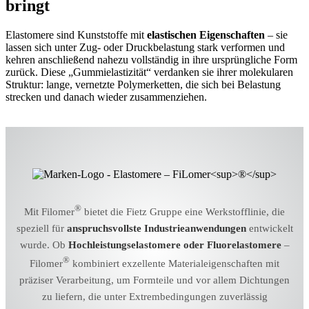
bringt
Faltenbälge
Führungsbänder
Elastomere sind Kunststoffe mit
elastischen Eigenschaften
– sie
lassen sich unter Zug- oder Druckbelastung stark verformen und
Stützringe
kehren anschließend nahezu vollständig in ihre ursprüngliche Form
zurück. Diese „Gummielastizität“ verdanken sie ihrer molekularen
Formteile
Struktur: lange, vernetzte Polymerketten, die sich bei Belastung
Stanzteile
strecken und danach wieder zusammenziehen.
Membrane
Systemlösung und Montage
Spritzgussteile
WERKSTOFFE
Werkstoffe
Übersicht
®
Mit Filomer
bietet die Fietz Gruppe eine Werkstofflinie, die
®
FiKumer
-F
| PTFE
speziell für
anspruchsvollste Industrieanwendungen
entwickelt
®
wurde. Ob
Hochleistungselastomere oder Fluorelastomere
–
FiKumer
| zerspanbare Thermoplaste
®
Filomer
kombiniert exzellente Materialeigenschaften mit
®
FiMasol
| spritzgegossene Thermoplaste
präziser Verarbeitung, um Formteile und vor allem Dichtungen
®
FiPur
| Polyurethan
zu liefern, die unter Extrembedingungen zuverlässig