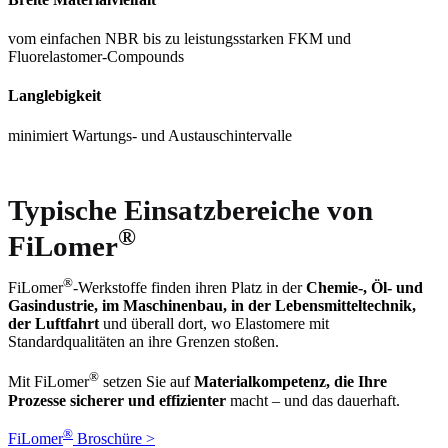
KONTAKT
vom einfachen NBR bis zu leistungsstarken FKM und
Fluorelastomer-Compounds
Langlebigkeit
minimiert Wartungs- und Austauschintervalle
Typische Einsatzbereiche
von
®
FiLomer
®
FiLomer
-Werkstoffe finden ihren Platz in der
Chemie-, Öl- und
Gasindustrie, im Maschinenbau, in der Lebensmitteltechnik,
der Luftfahrt
und überall dort, wo Elastomere mit
Standardqualitäten an ihre Grenzen stoßen.
®
Mit FiLomer
setzen Sie auf
Materialkompetenz, die Ihre
Prozesse sicherer und effizienter
macht – und das dauerhaft.
®
FiLomer
Broschüre >