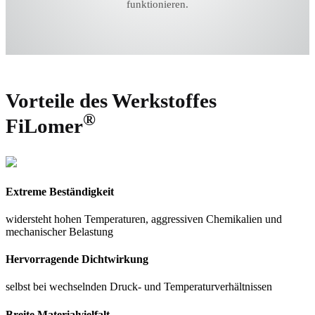
®
funktionieren.
FiLomer
| Elastomere
KOMPETENZEN
Kompetenzen
Übersicht
Drehtechnik
Vorteile
des Werkstoffes
Frästechnik
Spritzgießen
®
FiLomer
Werkzeugbau
Entwicklungs-Support
UNTERNEHMEN
Extreme Beständigkeit
Die Fietz Gruppe
widersteht hohen Temperaturen, aggressiven Chemikalien und
Qualität
mechanischer Belastung
Nachhaltigkeit
Hervorragende Dichtwirkung
Karriere
selbst bei wechselnden Druck- und Temperaturverhältnissen
Downloads
Breite Materialvielfalt